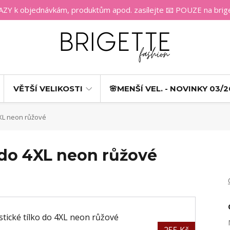
 k objednávkám, produktům apod. zasílejte 📧 POUZE na bri
VĚTŠÍ VELIKOSTI
🌸MENŠÍ VEL. - NOVINKY 03/2
4XL neon růžové
 do 4XL neon růžové