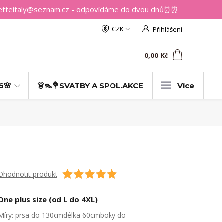
getteitaly@seznam.cz - odpovídáme do dvou dnů⏰⏰
CZK
Přihlášení
0
ks
za
0,00 Kč
6🌸
👗👠💐SVATBY A SPOL.AKCE
Více
Ohodnotit produkt
One plus size (od L do 4XL)
Míry: prsa do 130cmdélka 60cmboky do