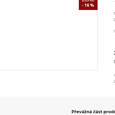
255 Kč
- 16 %
Převážná část prod