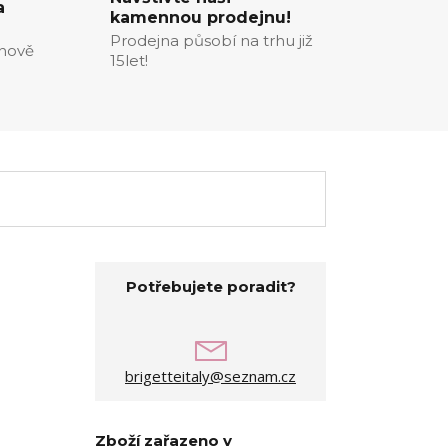
a
kamennou prodejnu!
Prodejna působí na trhu již
enově
15let!
Potřebujete poradit?
brigetteitaly@seznam.cz
Zboží zařazeno v