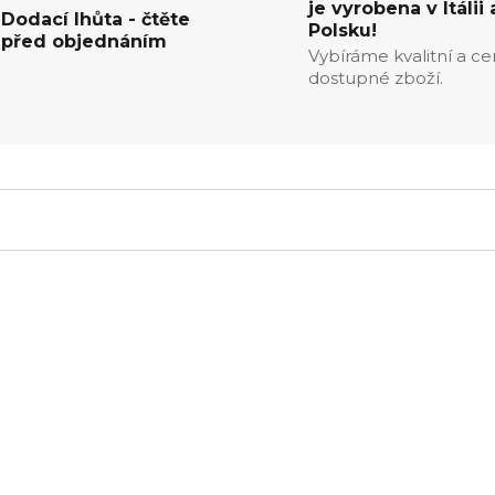
je vyrobena v Itálii 
Dodací lhůta - čtěte
Polsku!
před objednáním
Vybíráme kvalitní a c
dostupné zboží.