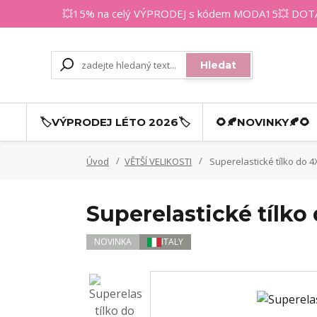
💥15% na celý VÝPRODEJ s kódem MODA15💥 DOTAZY
Hledat
🏷️VÝPRODEJ LÉTO 2026🏷️
🌻🍂NOVINKY🍂🌻
Úvod
VĚTŠÍ VELIKOSTI
Superelastické tílko do 
Superelastické tílko
NOVINKA
ITALY