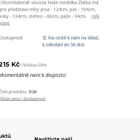
130cmMateriál: viscoza Naše modelka Zlatka má
pro představu míry: prsa - 124cm, pas - 104cm,
boky - 134cm, stehno - 66cm, paže - 34cm.
celý
popis
Dostupnost
⏰ Na cestě k nám na sklad,
k odeslání do 5ti dnů
215 Kč
178 Kč
bez DPH
Momentálně není k dispozici
Číslo produktu:
D26
Hlídat cenu / dostupnost
uktů
Navštivte naši