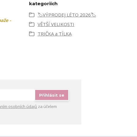
kategoriích
🏷️VÝPRODEJ LÉTO 2026🏷️
aže -
VĚTŠÍ VELIKOSTI
TRIČKA a TÍLKA
Přihlásit se
ním osobních údajů
za účelem