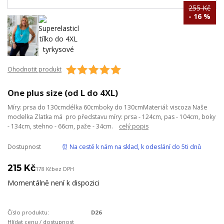
255 Kč
- 16 %
Ohodnotit produkt
One plus size (od L do 4XL)
Míry: prsa do 130cmdélka 60cmboky do 130cmMateriál: viscoza Naše
modelka Zlatka má pro představu míry: prsa - 124cm, pas - 104cm, boky
- 134cm, stehno - 66cm, paže - 34cm.
celý popis
Dostupnost
⏰ Na cestě k nám na sklad, k odeslání do 5ti dnů
215 Kč
178 Kč
bez DPH
Momentálně není k dispozici
Číslo produktu:
D26
Hlídat cenu / dostupnost