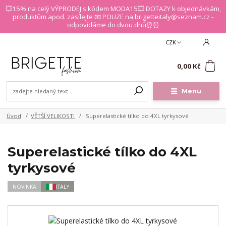
💥15% na celý VÝPRODEJ s kódem MODA15💥 DOTAZY k objednávkám,
produktům apod. zasílejte 📧 POUZE na brigetteitaly@seznam.cz -
odpovídáme do dvou dnů⏰⏰
CZK
0
0,00 Kč
Menu
Úvod
VĚTŠÍ VELIKOSTI
Superelastické tílko do 4XL tyrkysové
Superelastické tílko do 4XL
tyrkysové
NOVINKA
ITALY