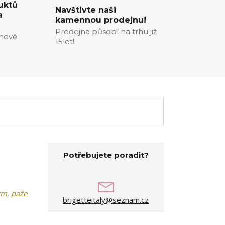
uktů
Navštivte naši
a
kamennou prodejnu!
Prodejna působí na trhu již
enově
15let!
Potřebujete poradit?
cm, paže
brigetteitaly@seznam.cz