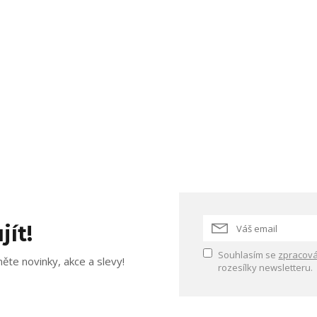
jít!
Souhlasím se
zpracová
ěte novinky, akce a slevy!
rozesílky newsletteru.