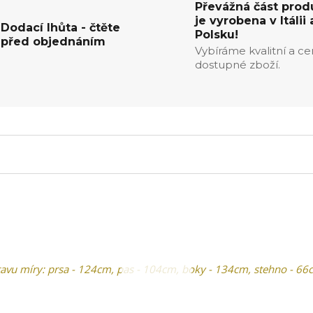
Převážná část prod
je vyrobena v Itálii 
Dodací lhůta - čtěte
Polsku!
před objednáním
Vybíráme kvalitní a c
dostupné zboží.
vu míry: prsa - 124cm, pas - 104cm, boky - 134cm, stehno - 66