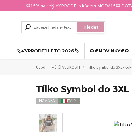
💥15% na celý VÝPRODEJ s kódem MODA15💥 DOTAZY
Hledat
🏷️VÝPRODEJ LÉTO 2026🏷️
🌻🍂NOVINKY🍂🌻
Úvod
VĚTŠÍ VELIKOSTI
Tílko Symbol do 3XL - čo
Tílko Symbol do 3XL
NOVINKA
ITALY