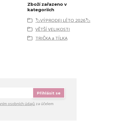
Zboží zařazeno v
kategoriích
🏷️VÝPRODEJ LÉTO 2026🏷️
VĚTŠÍ VELIKOSTI
TRIČKA a TÍLKA
Přihlásit se
ním osobních údajů
za účelem