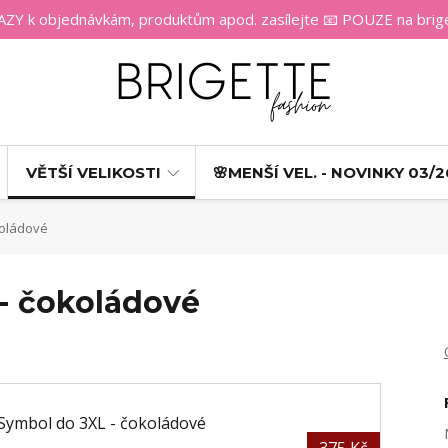
 k objednávkám, produktům apod. zasílejte 📧 POUZE na bri
VĚTŠÍ VELIKOSTI
🌸MENŠÍ VEL. - NOVINKY 03/2
koládové
 - čokoládové