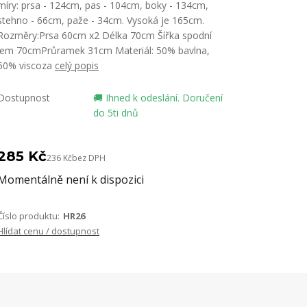
míry: prsa - 124cm, pas - 104cm, boky - 134cm,
stehno - 66cm, paže - 34cm. Vysoká je 165cm.
Rozměry:Prsa 60cm x2 Délka 70cm Šířka spodní
lem 70cmPrůramek 31cm Materiál: 50% bavlna,
50% viscoza
celý popis
Dostupnost
🚚 Ihned k odeslání. Doručení
do 5ti dnů
285 Kč
236 Kč
bez DPH
Momentálně není k dispozici
Číslo produktu:
HR26
Hlídat cenu / dostupnost