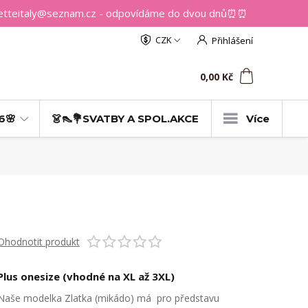
getteitaly@seznam.cz - odpovídáme do dvou dnů⏰⏰
CZK
Přihlášení
0
ks
za
0,00 Kč
6🌸
👗👠💐SVATBY A SPOL.AKCE
Více
Ohodnotit produkt
Plus onesize (vhodné na XL až 3XL)
Naše modelka Zlatka (mikádo) má pro představu