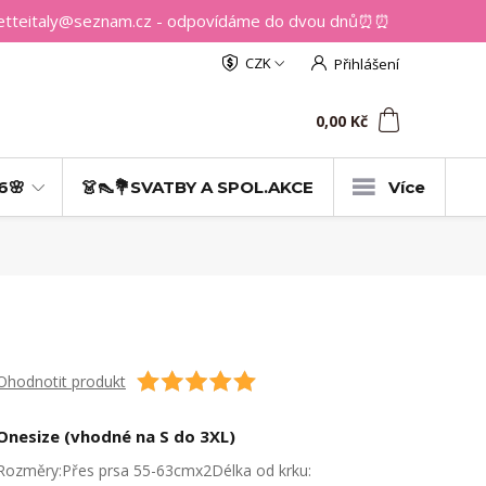
getteitaly@seznam.cz - odpovídáme do dvou dnů⏰⏰
CZK
Přihlášení
0
ks
za
0,00 Kč
6🌸
👗👠💐SVATBY A SPOL.AKCE
Více
Ohodnotit produkt
Onesize (vhodné na S do 3XL)
Rozměry:Přes prsa 55-63cmx2Délka od krku: