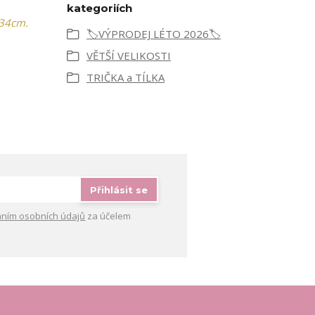
kategoriích
 34cm.
🏷️VÝPRODEJ LÉTO 2026🏷️
VĚTŠÍ VELIKOSTI
TRIČKA a TÍLKA
Přihlásit se
ním osobních údajů
za účelem