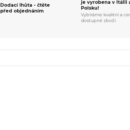
je vyrobena v Itálii 
Dodací lhůta - čtěte
Polsku!
před objednáním
Vybíráme kvalitní a c
dostupné zboží.