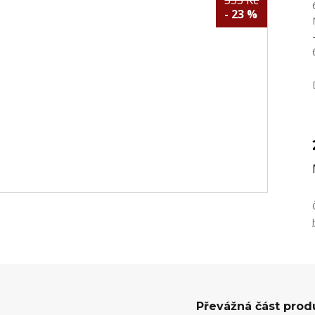
355 Kč
- 23 %
Převážná část prod