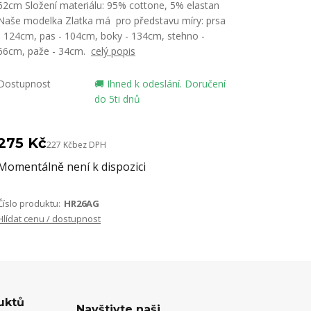
62cm Složení materiálu: 95% cottone, 5% elastan
Naše modelka Zlatka má pro představu míry: prsa
- 124cm, pas - 104cm, boky - 134cm, stehno -
66cm, paže - 34cm.
celý popis
Dostupnost
🚚 Ihned k odeslání. Doručení
do 5ti dnů
275 Kč
227 Kč
bez DPH
Momentálně není k dispozici
Číslo produktu:
HR26AG
Hlídat cenu / dostupnost
uktů
Navštivte naši