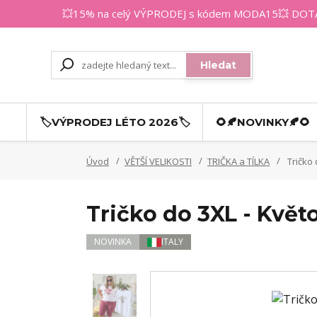
💥15% na celý VÝPRODEJ s kódem MODA15💥 DOTAZY
Hledat
🏷️VÝPRODEJ LÉTO 2026🏷️
🌻🍂NOVINKY🍂🌻
Úvod
VĚTŠÍ VELIKOSTI
TRIČKA a TÍLKA
Tričko 
Tričko do 3XL - Květ
NOVINKA
ITALY