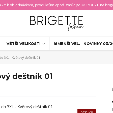
 k objednávkám, produktům apod. zasílejte 📧 POUZE na bri
VĚTŠÍ VELIKOSTI
🌸MENŠÍ VEL. - NOVINKY 03/2
do 3XL - Květový deštník 01
ový deštník 01