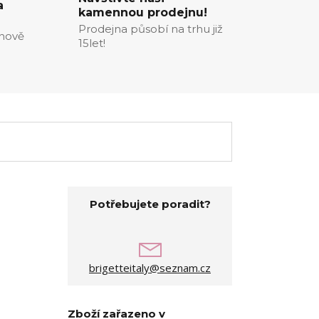
a
kamennou prodejnu!
Prodejna působí na trhu již
enově
15let!
Potřebujete poradit?
brigetteitaly@seznam.cz
Zboží zařazeno v