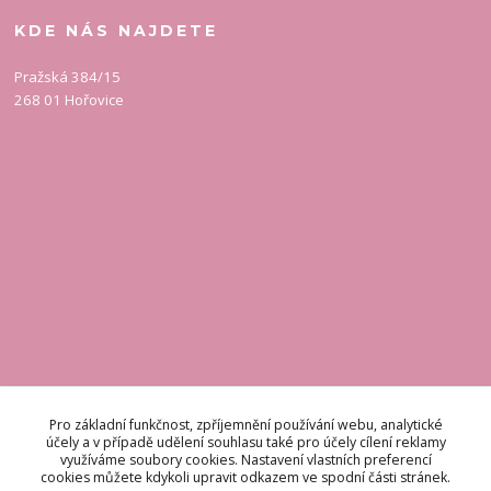
KDE NÁS NAJDETE
Pražská 384/15
268 01 Hořovice
KONTAKT
Pro základní funkčnost, zpříjemnění používání webu, analytické
účely a v případě udělení souhlasu také pro účely cílení reklamy
využíváme soubory cookies. Nastavení vlastních preferencí
Odpovídáme do 48 hodin.
cookies můžete kdykoli upravit odkazem ve spodní části stránek.