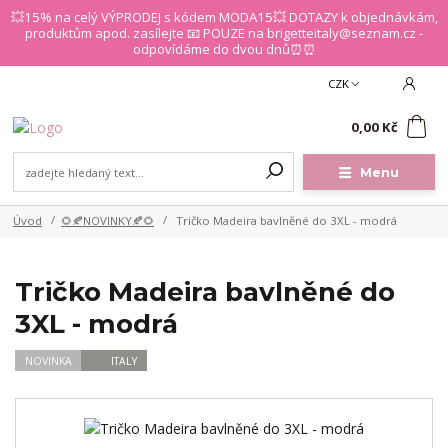
💥15% na celý VÝPRODEJ s kódem MODA15💥 DOTAZY k objednávkám,
produktům apod. zasílejte 📧 POUZE na brigetteitaly@seznam.cz -
odpovídáme do dvou dnů⏰⏰
CZK
0
0,00 Kč
Menu
Úvod
🌻🍂NOVINKY🍂🌻
Tričko Madeira bavlněné do 3XL - modrá
Tričko Madeira bavlněné do
3XL - modrá
NOVINKA
ITALY