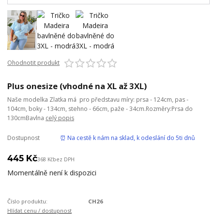
Ohodnotit produkt
Plus onesize (vhodné na XL až 3XL)
Naše modelka Zlatka má pro představu míry: prsa - 124cm, pas -
104cm, boky - 134cm, stehno - 66cm, paže - 34cm.Rozměry:Prsa do
130cmBavlna
celý popis
Dostupnost
⏰ Na cestě k nám na sklad, k odeslání do 5ti dnů
445 Kč
368 Kč
bez DPH
Momentálně není k dispozici
Číslo produktu:
CH26
Hlídat cenu / dostupnost