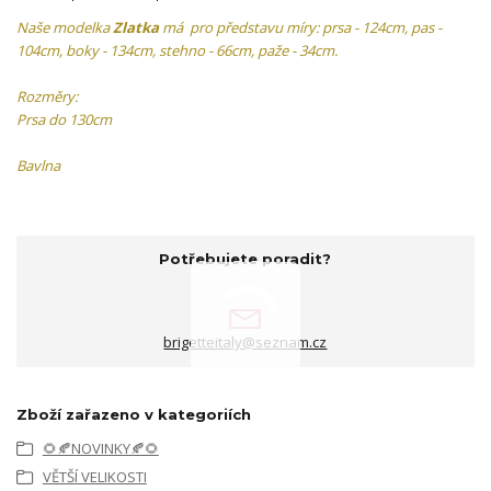
Naše modelka
Zlatka
má pro představu míry: prsa - 124cm, pas -
104cm, boky - 134cm, stehno - 66cm, paže - 34cm.
Rozměry:
Prsa do 130cm
Bavlna
Potřebujete poradit?
brigetteitaly@seznam.cz
Zboží zařazeno v kategoriích
🌻🍂NOVINKY🍂🌻
VĚTŠÍ VELIKOSTI