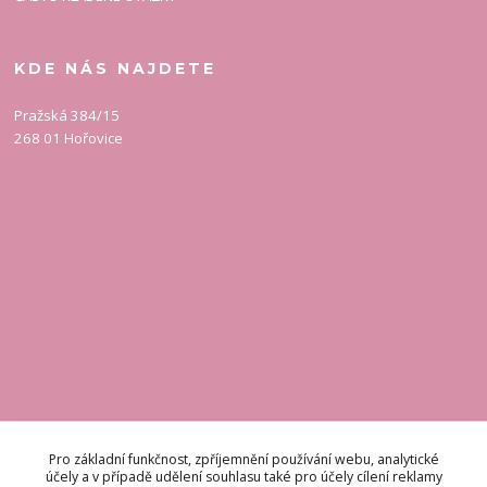
KDE NÁS NAJDETE
Pražská 384/15
268 01 Hořovice
KONTAKT
Pro základní funkčnost, zpříjemnění používání webu, analytické
účely a v případě udělení souhlasu také pro účely cílení reklamy