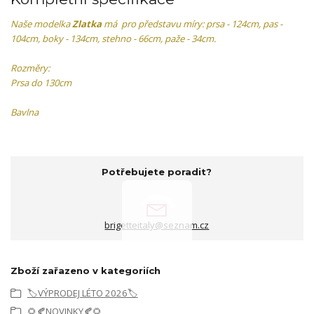
Naše modelka
Zlatka
má pro představu míry: prsa - 124cm, pas -
104cm, boky - 134cm, stehno - 66cm, paže - 34cm.
Rozměry:
Prsa do 130cm
Bavlna
Potřebujete poradit?
brigetteitaly@seznam.cz
Zboží zařazeno v kategoriích
🏷️VÝPRODEJ LÉTO 2026🏷️
🌻🍂NOVINKY🍂🌻