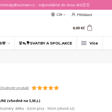
getteitaly@seznam.cz - odpovídáme do dvou dnů⏰⏰
CZK
Přihlášení
0
ks
za
0,00 Kč
6🌸
👗👠💐SVATBY A SPOL.AKCE
Více
Ohodnotit produkt
UNI (vhodné na S,M,L)
Rozměry: délka - 62cm prsa - 50cm (obvod x2)