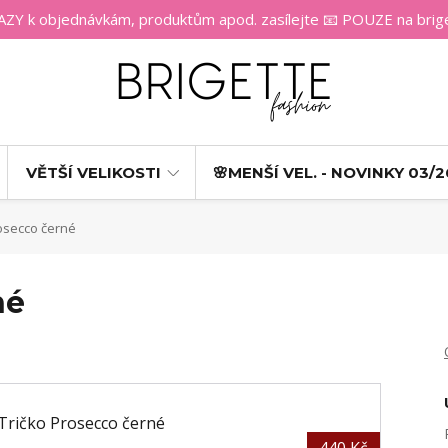
 k objednávkám, produktům apod. zasílejte 📧 POUZE na bri
VĚTŠÍ VELIKOSTI
🌸MENŠÍ VEL. - NOVINKY 03/2
osecco černé
né