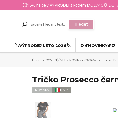
💥15% na celý VÝPRODEJ s kódem MODA15💥 DOTAZY
Hledat
🏷️VÝPRODEJ LÉTO 2026🏷️
🌻🍂NOVINKY🍂🌻
Úvod
🌸MENŠÍ VEL. - NOVINKY 03/26🌸
Tričko Pr
Tričko Prosecco čer
NOVINKA
ITALY