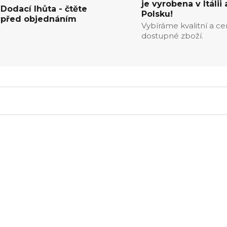
je vyrobena v Itálii 
Dodací lhůta - čtěte
Polsku!
před objednáním
Vybíráme kvalitní a c
dostupné zboží.