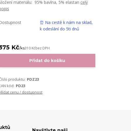
Složení materiálu: 95% bavlna, 5% elastan
celý
popis
Dostupnost
⏰ Na cestě k nám na sklad,
k odeslání do 5ti dnů
375 Kč
/
ks
310 Kč
bez DPH
Přidat do košíku
Číslo produktu:
PDZ23
EAN kód:
PD23
Hlídat cenu / dostupnost
uktů
Navštivte naši