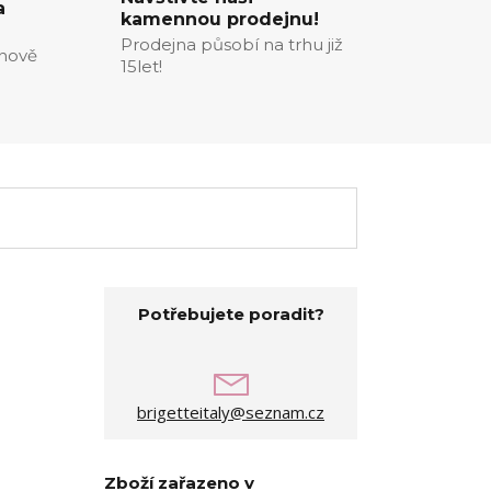
a
kamennou prodejnu!
Prodejna působí na trhu již
enově
15let!
Potřebujete poradit?
brigetteitaly@seznam.cz
Zboží zařazeno v