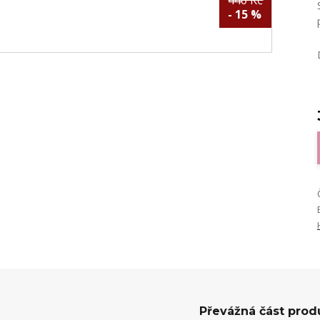
440 Kč
- 15 %
Převážná část prod