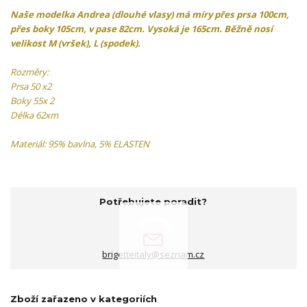
Naše modelka
Andrea (dlouhé vlasy)
má míry přes prsa 100cm,
přes boky 105cm, v pase 82cm. Vysoká je 165cm. Běžně nosí
velikost M (vršek), L (spodek).
Rozměry:
Prsa 50 x2
Boky 55x 2
Délka 62xm
Materiál: 95% bavlna, 5% ELASTEN
Potřebujete poradit?
brigetteitaly@seznam.cz
Zboží zařazeno v kategoriích