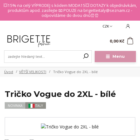
💥15% na celý VÝPRODEJ s kódem MODA15💥 DOTAZY k objednávkám,
produktům apod. zasílejte 📧 POUZE na brigetteitaly@seznam.cz -
odpovídáme do dvou dnů⏰⏰
CZK
0
0,00 Kč
Menu
Úvod
VĚTŠÍ VELIKOSTI
Tričko Vogue do 2XL - bílé
Tričko Vogue do 2XL - bílé
NOVINKA
ITALY