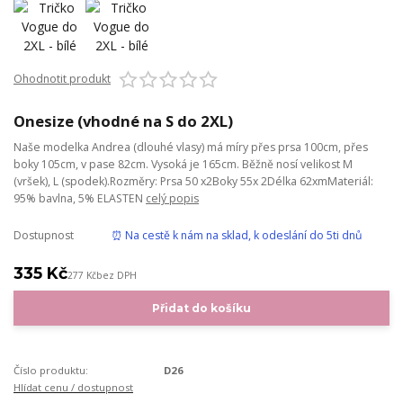
Ohodnotit produkt
Onesize (vhodné na S do 2XL)
Naše modelka Andrea (dlouhé vlasy) má míry přes prsa 100cm, přes
boky 105cm, v pase 82cm. Vysoká je 165cm. Běžně nosí velikost M
(vršek), L (spodek).Rozměry: Prsa 50 x2Boky 55x 2Délka 62xmMateriál:
95% bavlna, 5% ELASTEN
celý popis
Dostupnost
⏰ Na cestě k nám na sklad, k odeslání do 5ti dnů
335 Kč
277 Kč
bez DPH
Přidat do košíku
Číslo produktu:
D26
Hlídat cenu / dostupnost