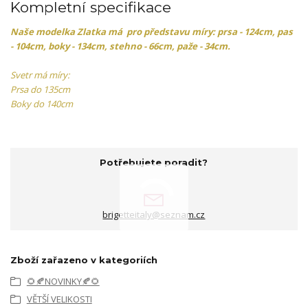
Kompletní specifikace
Naše modelka Zlatka má pro představu míry: prsa - 124cm, pas
- 104cm, boky - 134cm, stehno - 66cm, paže - 34cm.
Svetr má míry:
Prsa do 135cm
Boky do 140cm
Potřebujete poradit?
brigetteitaly@seznam.cz
Zboží zařazeno v kategoriích
🌻🍂NOVINKY🍂🌻
VĚTŠÍ VELIKOSTI