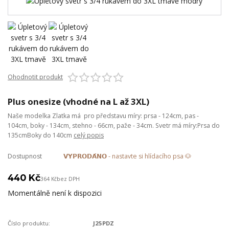
Ohodnotit produkt
Plus onesize (vhodné na L až 3XL)
Naše modelka Zlatka má pro představu míry: prsa - 124cm, pas -
104cm, boky - 134cm, stehno - 66cm, paže - 34cm. Svetr má míry:Prsa do
135cmBoky do 140cm
celý popis
Dostupnost
𝗩𝗬𝗣𝗥𝗢𝗗𝗔́𝗡𝗢 - nastavte si hlídacího psa 🐶
440 Kč
364 Kč
bez DPH
Momentálně není k dispozici
Číslo produktu:
J25PDZ