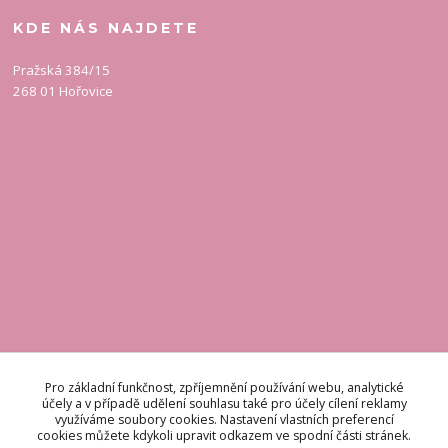
KDE NÁS NAJDETE
Pražská 384/15
268 01 Hořovice
KONTAKT
Pro základní funkčnost, zpříjemnění používání webu, analytické
účely a v případě udělení souhlasu také pro účely cílení reklamy
využíváme soubory cookies. Nastavení vlastních preferencí
Odpovídáme do 48 hodin.
cookies můžete kdykoli upravit odkazem ve spodní části stránek.