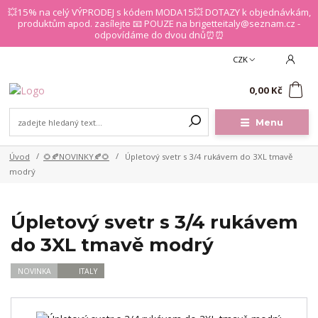
💥15% na celý VÝPRODEJ s kódem MODA15💥 DOTAZY k objednávkám,
produktům apod. zasílejte 📧 POUZE na brigetteitaly@seznam.cz -
odpovídáme do dvou dnů⏰⏰
CZK
0
0,00 Kč
Menu
Úvod
🌻🍂NOVINKY🍂🌻
Úpletový svetr s 3/4 rukávem do 3XL tmavě
modrý
Úpletový svetr s 3/4 rukávem
do 3XL tmavě modrý
NOVINKA
ITALY