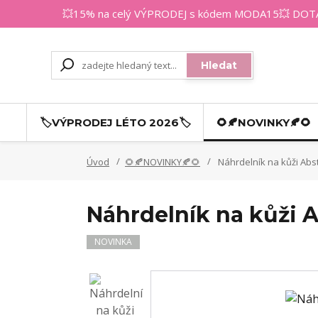
💥15% na celý VÝPRODEJ s kódem MODA15💥 DOTAZY
Hledat
🏷️VÝPRODEJ LÉTO 2026🏷️
🌻🍂NOVINKY🍂🌻
Úvod
🌻🍂NOVINKY🍂🌻
Náhrdelník na kůži Abst
Náhrdelník na kůži A
NOVINKA