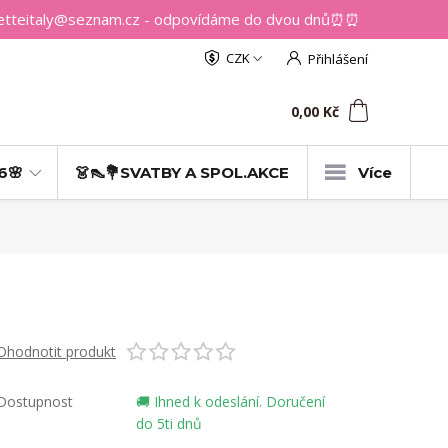
getteitaly@seznam.cz - odpovídáme do dvou dnů⏰⏰
CZK
Přihlášení
0
ks
za
0,00 Kč
6🌸
👗👠💐SVATBY A SPOL.AKCE
Více
Ohodnotit produkt
Dostupnost
🚚 Ihned k odeslání. Doručení
do 5ti dnů