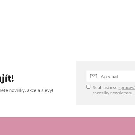
jít!
Souhlasím se
zpracová
ěte novinky, akce a slevy!
rozesílky newsletteru.