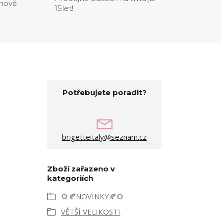
enově
15let!
Potřebujete poradit?
brigetteitaly@seznam.cz
Zboží zařazeno v
kategoriích
🌻🍂NOVINKY🍂🌻
VĚTŠÍ VELIKOSTI