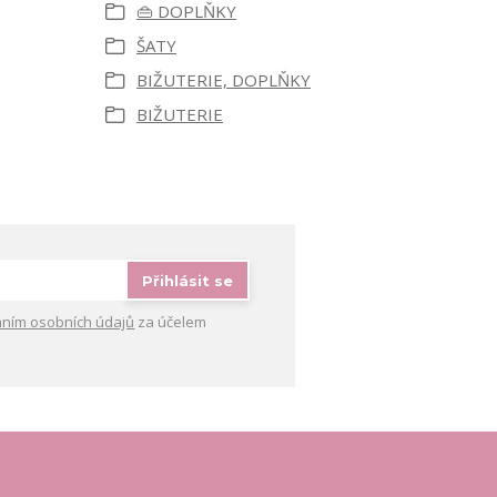
👜 DOPLŇKY
ŠATY
BIŽUTERIE, DOPLŇKY
BIŽUTERIE
Přihlásit se
ním osobních údajů
za účelem