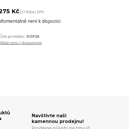
275 Kč
227 Kč
bez DPH
Momentálně není k dispozici
Číslo produktu:
DOP26
Hlídat cenu / dostupnost
uktů
Navštivte naši
a
kamennou prodejnu!
Prodejna působí na trhu již