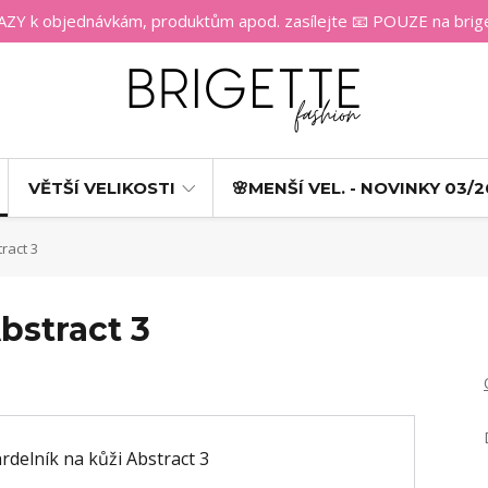
 k objednávkám, produktům apod. zasílejte 📧 POUZE na bri
VĚTŠÍ VELIKOSTI
🌸MENŠÍ VEL. - NOVINKY 03/2
ract 3
bstract 3