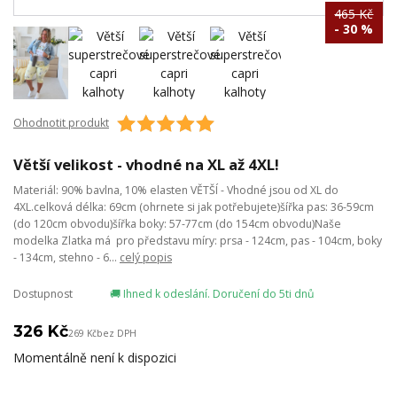
465 Kč
- 30 %
Ohodnotit produkt
Větší velikost - vhodné na XL až 4XL!
Materiál: 90% bavlna, 10% elasten VĚTŠÍ - Vhodné jsou od XL do
4XL.celková délka: 69cm (ohrnete si jak potřebujete)šířka pas: 36-59cm
(do 120cm obvodu)šířka boky: 57-77cm (do 154cm obvodu)Naše
modelka Zlatka má pro představu míry: prsa - 124cm, pas - 104cm, boky
- 134cm, stehno - 6...
celý popis
Dostupnost
🚚 Ihned k odeslání. Doručení do 5ti dnů
326 Kč
269 Kč
bez DPH
Momentálně není k dispozici