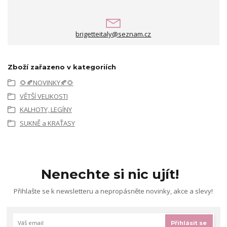
brigetteitaly@seznam.cz
Zboží zařazeno v kategoriích
🌻🍂NOVINKY🍂🌻
VĚTŠÍ VELIKOSTI
KALHOTY, LEGÍNY
SUKNĚ a KRAŤASY
Nenechte si nic ujít!
Přihlašte se k newsletteru a nepropásněte novinky, akce a slevy!
Přihlásit se