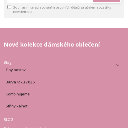
Souhlasím se
zpracováním osobních údajů
za účelem rozesílky
newsletteru.
Nové kolekce dámského oblečení
Blog
Tipy postav
Barva roku 2026
Kombinujeme
Střihy kalhot
BLOG