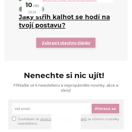
10
01
Střihy kalhot
2026
Jaký střih kalhot se hodí na
tvojí postavu?
Zobrazit všechny články
Nenechte si nic ujít!
Přihlašte se k newsletteru a nepropásněte novinky, akce a
slevy!
Přihlásit se
Souhlasím se
zpracováním osobních údajů
za účelem rozesílky
newsletteru.