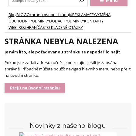
Menu
Blog
BLOG
Ochrana osobních údajů
REKLAMACE/VÝMĚNA
OBCHODNÍ PODMÍNKY
DODACÍ PODMÍNKY
KONTAKTY
WEB. ROZHRANÍ
ČASTO KLADENÉ OTÁZKY
STRÁNKA NEBYLA NALEZENA
Je nám líto, ale požadovanou stránku se nepodařilo najít.
Pokud jste zadali adresu ručně, zkontrolujte, jestli je zapsána
správně. Případně můžete použít navigaci hlavního menu nebo přejít
na úvodní stránku.
Přejít na úvodní stránku
Novinky z našeho blogu