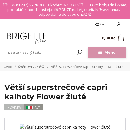
💥15% na celý VÝPRODEJ s kódem MODA15💥 DOTAZY k objednávkám,
produktům apod. zasílejte 📧 POUZE na brigetteitaly@seznam.cz -
odpovídáme do dvou dnů⏰⏰
CZK
0
0,00 Kč
Menu
Úvod
🌻🍂NOVINKY🍂🌻
Větší superstrečové capri kalhoty Flower žluté
Větší superstrečové capri
kalhoty Flower žluté
NOVINKA
ITALY