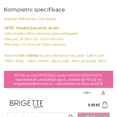
Kompletní specifikace
Materiál: 90% bavlna, 10% elasten
VĚTŠÍ - Vhodné jsou od XL do 4XL.
celková délka: 69cm (ohrnete si jak potřebujete)
šířka pas: 36-59cm (do 120cm obvodu)
šířka boky: 57-77cm (do 154cm obvodu)
Naše modelka
Zlatka
má pro představu míry: prsa - 124cm, pas -
104cm, boky - 134cm, stehno - 66cm, paže - 34cm. Je vysoká 165cm.
💥15% na celý VÝPRODEJ s kódem MODA15💥 DOTAZY k
objednávkám, produktům apod. zasílejte 📧 POUZE na
brigetteitaly@seznam.cz - odpovídáme do dvou dnů⏰⏰
CZK
0
0,00 Kč