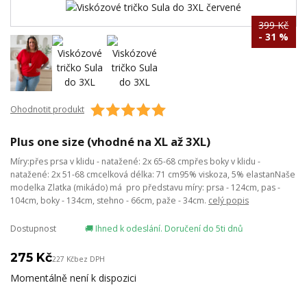
399 Kč
- 31 %
Ohodnotit produkt
Plus one size (vhodné na XL až 3XL)
Míry:přes prsa v klidu - natažené: 2x 65-68 cmpřes boky v klidu -
natažené: 2x 51-68 cmcelková délka: 71 cm95% viskoza, 5% elastanNaše
modelka Zlatka (mikádo) má pro představu míry: prsa - 124cm, pas -
104cm, boky - 134cm, stehno - 66cm, paže - 34cm.
celý popis
Dostupnost
🚚 Ihned k odeslání. Doručení do 5ti dnů
275 Kč
227 Kč
bez DPH
Momentálně není k dispozici