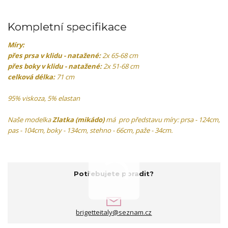
Kompletní specifikace
Míry:
přes prsa v klidu - natažené:
2x 65-68 cm
přes boky v klidu - natažené:
2x 51-68 cm
celková délka:
71 cm
95% viskoza, 5% elastan
Naše modelka
Zlatka (mikádo)
má pro představu míry: prsa - 124cm,
pas - 104cm, boky - 134cm, stehno - 66cm, paže - 34cm.
Potřebujete poradit?
brigetteitaly@seznam.cz