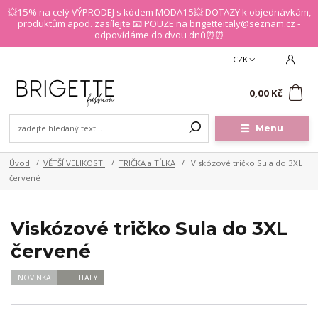
💥15% na celý VÝPRODEJ s kódem MODA15💥 DOTAZY k objednávkám,
produktům apod. zasílejte 📧 POUZE na brigetteitaly@seznam.cz -
odpovídáme do dvou dnů⏰⏰
CZK
0
0,00 Kč
Menu
Úvod
VĚTŠÍ VELIKOSTI
TRIČKA a TÍLKA
Viskózové tričko Sula do 3XL
červené
Viskózové tričko Sula do 3XL
červené
NOVINKA
ITALY