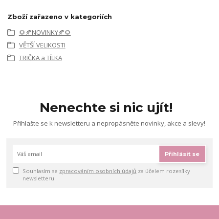
Zboží zařazeno v kategoriích
🌻🍂NOVINKY🍂🌻
VĚTŠÍ VELIKOSTI
TRIČKA a TÍLKA
Nenechte si nic ujít!
Přihlašte se k newsletteru a nepropásněte novinky, akce a slevy!
Přihlásit se
Souhlasím se
zpracováním osobních údajů
za účelem rozesílky
newsletteru.