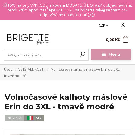
💥15% na celý VÝPRODEJ s kódem MODA15💥 DOTAZY k objednávkám,
produktům apod. zasílejte 📧 POUZE na brigetteitaly@seznam.cz -
odpovídáme do dvou dnů⏰⏰
CZK
0
0,00 Kč
Menu
Úvod
VĚTŠÍ VELIKOSTI
Volnočasové kalhoty máslové Erin do 3XL -
tmavě modré
Volnočasové kalhoty máslové
Erin do 3XL - tmavě modré
NOVINKA
ITALY