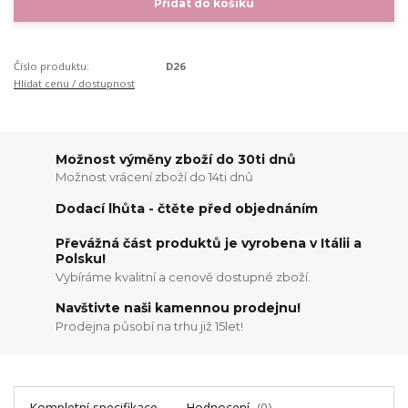
Přidat do košíku
Číslo produktu:
D26
Hlídat cenu / dostupnost
Možnost výměny zboží do 30ti dnů
Možnost vrácení zboží do 14ti dnů
Dodací lhůta - čtěte před objednáním
Převážná část produktů je vyrobena v Itálii a
Polsku!
Vybíráme kvalitní a cenově dostupné zboží.
Navštivte naši kamennou prodejnu!
Prodejna působí na trhu již 15let!
Kompletní specifikace
Hodnocení
0