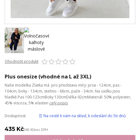
Ohodnotit produkt
Plus onesize (vhodné na L až 3XL)
Naše modelka Zlatka má pro představu míry: prsa - 124cm, pas -
104cm, boky - 134cm, stehno - 66cm, paže - 34cm. Na zadku jsou
hladké.Pas 100-123cmBoky 130cmDélka 92cmMateriál: 50% polyester,
45% viscoza, 5% elasten
celý popis
Dostupnost
⏰ Na cestě k nám na sklad, k odeslání do 5ti dnů
435 Kč
360 Kč
bez DPH