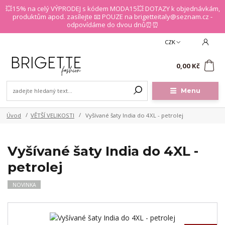
💥15% na celý VÝPRODEJ s kódem MODA15💥 DOTAZY k objednávkám,
produktům apod. zasílejte 📧 POUZE na brigetteitaly@seznam.cz -
odpovídáme do dvou dnů⏰⏰
CZK
0
0,00 Kč
Menu
Úvod
VĚTŠÍ VELIKOSTI
Vyšívané šaty India do 4XL - petrolej
Vyšívané šaty India do 4XL -
petrolej
NOVINKA