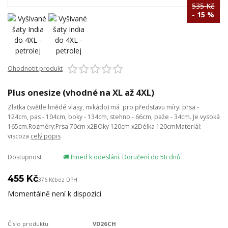
535 Kč
- 15 %
Ohodnotit produkt
Plus onesize (vhodné na XL až 4XL)
Zlatka (světle hnědé vlasy, mikádo) má pro představu míry: prsa -
124cm, pas - 104cm, boky - 134cm, stehno - 66cm, paže - 34cm. Je vysoká
165cm.Rozměry:Prsa 70cm x2BOky 120cm x2Délka 120cmMateriál:
viscoza
celý popis
Dostupnost
🚚 Ihned k odeslání. Doručení do 5ti dnů
455 Kč
376 Kč
bez DPH
Momentálně není k dispozici
Číslo produktu:
VD26CH