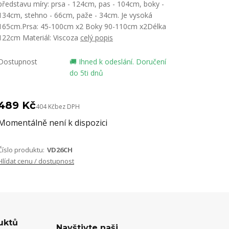
představu míry: prsa - 124cm, pas - 104cm, boky -
134cm, stehno - 66cm, paže - 34cm. Je vysoká
165cm.Prsa: 45-100cm x2 Boky 90-110cm x2Délka
122cm Materiál: Viscoza
celý popis
Dostupnost
🚚 Ihned k odeslání. Doručení
do 5ti dnů
489 Kč
404 Kč
bez DPH
Momentálně není k dispozici
Číslo produktu:
VD26CH
Hlídat cenu / dostupnost
uktů
Navštivte naši