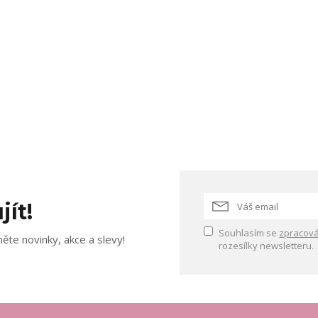
jít!
Souhlasím se
zpracová
ěte novinky, akce a slevy!
rozesílky newsletteru.