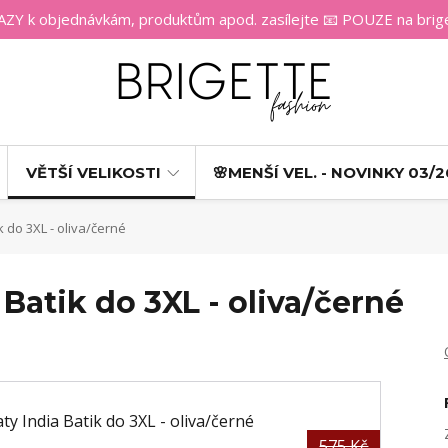
 k objednávkám, produktům apod. zasílejte 📧 POUZE na bri
VĚTŠÍ VELIKOSTI
🌸MENŠÍ VEL. - NOVINKY 03/2
k do 3XL - oliva/černé
 Batik do 3XL - oliva/černé
575 Kč