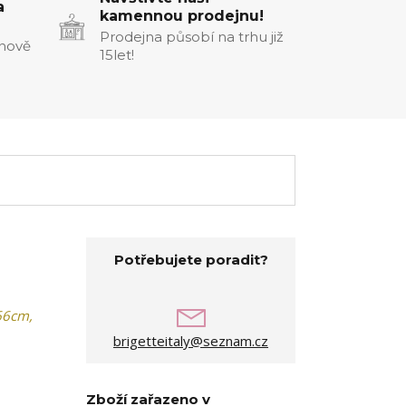
a
kamennou prodejnu!
Prodejna působí na trhu již
enově
15let!
Potřebujete poradit?
 66cm,
brigetteitaly@seznam.cz
Zboží zařazeno v