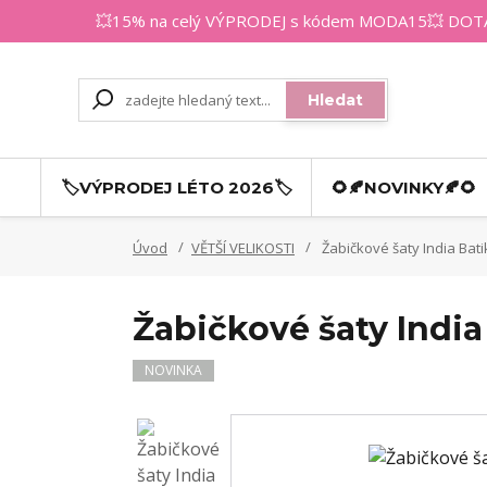
💥15% na celý VÝPRODEJ s kódem MODA15💥 DOTAZY
Hledat
🏷️VÝPRODEJ LÉTO 2026🏷️
🌻🍂NOVINKY🍂🌻
Úvod
VĚTŠÍ VELIKOSTI
Žabičkové šaty India Bati
Žabičkové šaty India
NOVINKA