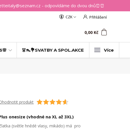
getteitaly@seznam.cz - odpovídáme do dvou dnů⏰⏰
CZK
Přihlášení
0
ks
za
0,00 Kč
6🌸
👗👠💐SVATBY A SPOL.AKCE
Více
Ohodnotit produkt
Plus onesize (vhodné na XL až 3XL)
Zlatka (světle hnědé vlasy, mikádo) má pro