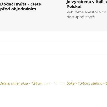
je vyrobena v Itálii 
Dodací lhůta - čtěte
Polsku!
před objednáním
Vybíráme kvalitní a c
dostupné zboží.
edstavu míry: prsa - 124cm, pas - 104cm, boky - 134cm, stehno -