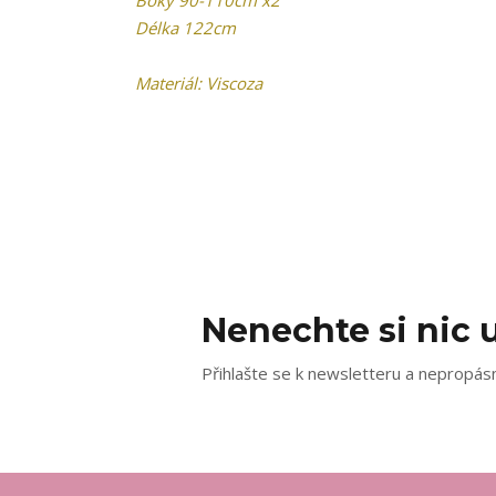
Boky 90-110cm x2
Délka 122cm
Materiál: Viscoza
Nenechte si nic u
Přihlašte se k newsletteru a nepropásn