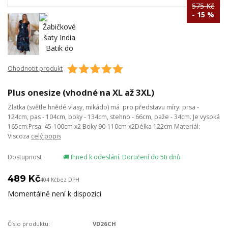
575 Kč
- 15 %
Ohodnotit produkt
Plus onesize (vhodné na XL až 3XL)
Zlatka (světle hnědé vlasy, mikádo) má pro představu míry: prsa -
124cm, pas - 104cm, boky - 134cm, stehno - 66cm, paže - 34cm. Je vysoká
165cm.Prsa: 45-100cm x2 Boky 90-110cm x2Délka 122cm Materiál:
Viscoza
celý popis
Dostupnost
🚚 Ihned k odeslání. Doručení do 5ti dnů
489 Kč
404 Kč
bez DPH
Momentálně není k dispozici
Číslo produktu:
VD26CH