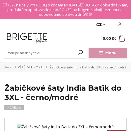
💥15% na celý VÝPRODEJ s kódem MODA15💥 DOTAZY k objednávkám,
produktům apod. zasílejte 📧 POUZE na brigetteitaly@seznam.cz -
odpovídáme do dvou dnů⏰⏰
CZK
0
0,00 Kč
Menu
Úvod
VĚTŠÍ VELIKOSTI
Žabičkové šaty India Batik do 3XL - černo/modré
Žabičkové šaty India Batik do
3XL - černo/modré
NOVINKA