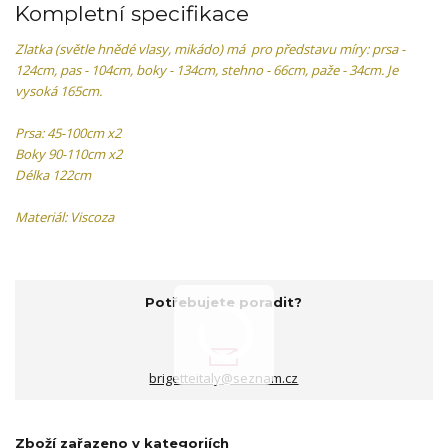
Kompletní specifikace
Zlatka (světle hnědé vlasy, mikádo) má pro představu míry: prsa -
124cm, pas - 104cm, boky - 134cm, stehno - 66cm, paže - 34cm. Je
vysoká 165cm.
Prsa: 45-100cm x2
Boky 90-110cm x2
Délka 122cm
Materiál: Viscoza
Potřebujete poradit?
brigetteitaly@seznam.cz
Zboží zařazeno v kategoriích