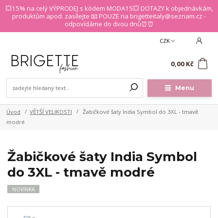
💥15% na celý VÝPRODEJ s kódem MODA15💥 DOTAZY k objednávkám,
produktům apod. zasílejte 📧 POUZE na brigetteitaly@seznam.cz -
odpovídáme do dvou dnů⏰⏰
CZK
0
0,00 Kč
Menu
Úvod
VĚTŠÍ VELIKOSTI
Žabičkové šaty India Symbol do 3XL - tmavě
modré
Žabičkové šaty India Symbol
do 3XL - tmavě modré
NOVINKA