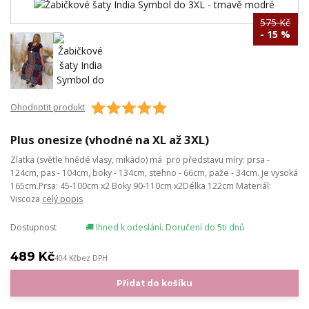
575 Kč
- 15 %
Ohodnotit produkt
Plus onesize (vhodné na XL až 3XL)
Zlatka (světle hnědé vlasy, mikádo) má pro představu míry: prsa -
124cm, pas - 104cm, boky - 134cm, stehno - 66cm, paže - 34cm. Je vysoká
165cm.Prsa: 45-100cm x2 Boky 90-110cm x2Délka 122cm Materiál:
Viscoza
celý popis
Dostupnost
🚚 Ihned k odeslání. Doručení do 5ti dnů
489 Kč
404 Kč
bez DPH
Přidat do košíku